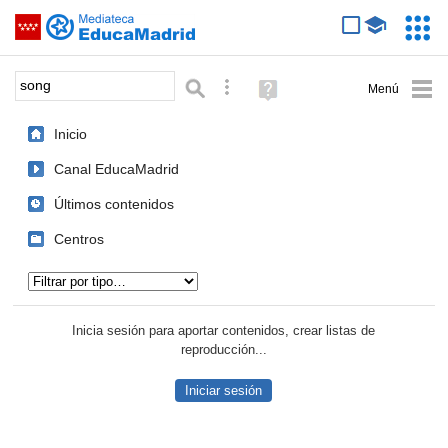
Mediateca de EducaMadrid
Saltar navegación
Servic
Educa
Palabra o frase:
Búsqueda avanzada
Ayuda
(en
ventana
Inicio
nueva)
Canal EducaMadrid
Últimos contenidos
Centros
Tipo de contenido:
Inicia sesión para aportar contenidos, crear listas de
reproducción...
Iniciar sesión