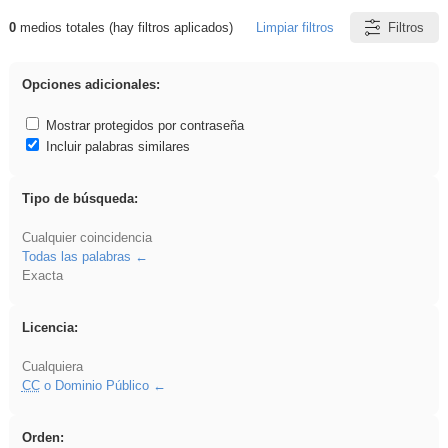
0
medios totales (hay filtros aplicados)
Limpiar filtros
Filtros
Resultados de: song
Opciones adicionales:
Mostrar protegidos por contraseña
Incluir palabras similares
Tipo de búsqueda:
Cualquier coincidencia
Todas las palabras
Exacta
Licencia:
Cualquiera
CC
o Dominio Público
Orden: