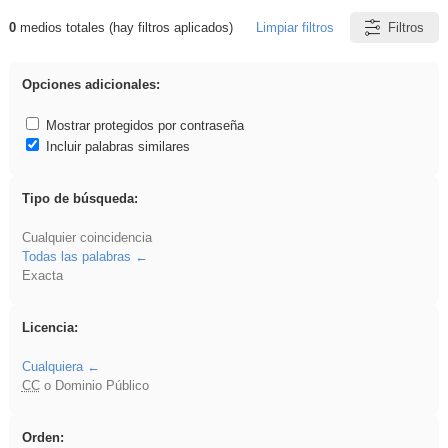
0
medios totales (hay filtros aplicados)
Limpiar filtros
Filtros
Resultados de: song
Opciones adicionales:
Mostrar protegidos por contraseña
Incluir palabras similares
Tipo de búsqueda:
Cualquier coincidencia
Todas las palabras
Exacta
Licencia:
Cualquiera
CC
o Dominio Público
Orden: