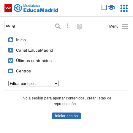
Mediateca de EducaMadrid
Saltar navegación
Servic
Educa
Palabra o frase:
Búsqueda avanzada
Ayuda
(en
ventana
Inicio
nueva)
Canal EducaMadrid
Últimos contenidos
Centros
Tipo de contenido:
Inicia sesión para aportar contenidos, crear listas de
reproducción...
Iniciar sesión