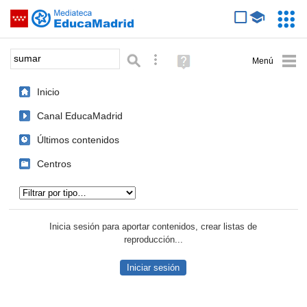
Mediateca de EducaMadrid
Saltar navegación
Servic
Educa
Palabra o frase:
Búsqueda avanzada
Ayuda
(en
ventana
Inicio
nueva)
Canal EducaMadrid
Últimos contenidos
Centros
Tipo de contenido:
Inicia sesión para aportar contenidos, crear listas de
reproducción...
Iniciar sesión