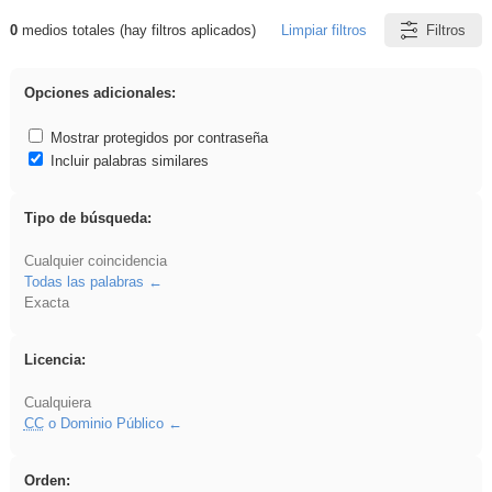
0
medios totales (hay filtros aplicados)
Limpiar filtros
Filtros
Resultados de: sumar
Opciones adicionales:
Mostrar protegidos por contraseña
Incluir palabras similares
Tipo de búsqueda:
Cualquier coincidencia
Todas las palabras
Exacta
Licencia:
Cualquiera
CC
o Dominio Público
Orden: