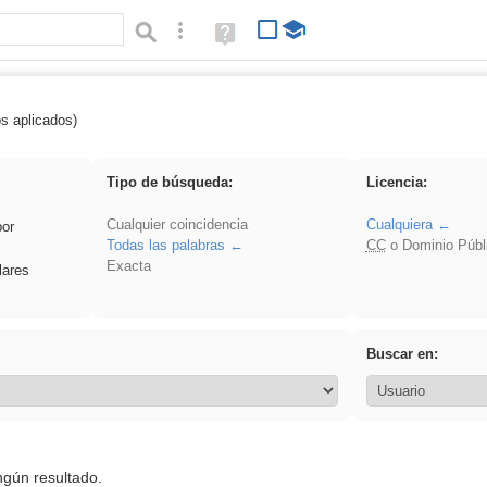
Búsqueda avanzada
Ayuda
(en
ventana
nueva)
os aplicados)
 sumar
Tipo de búsqueda:
Licencia:
Cualquier coincidencia
Cualquiera
por
Todas las palabras
CC
o Dominio Públ
Exacta
lares
Buscar en:
ngún resultado.