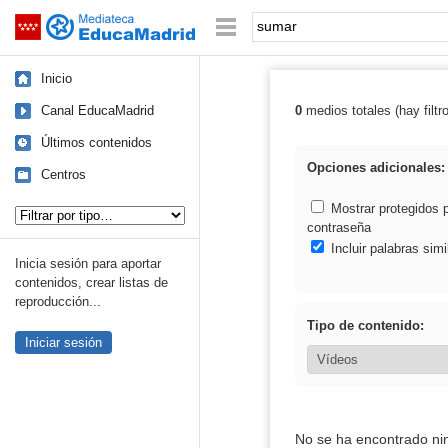
Mediateca de EducaMadrid
Saltar navegación
Palabra o frase:
Inicio
Canal EducaMadrid
0
medios totales (hay filtr
Resultados de:
Últimos contenidos
Opciones adicionales:
Centros
Tipo de contenido:
Mostrar protegidos 
contraseña
Incluir palabras simi
Inicia sesión para aportar
contenidos, crear listas de
reproducción...
Tipo de contenido:
Iniciar sesión
No se ha encontrado ni