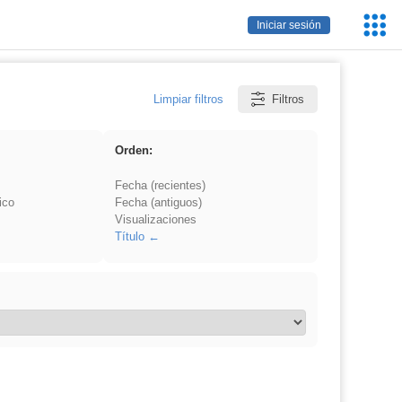
Servic
Iniciar sesión
Educa
Limpiar filtros
Filtros
Orden:
Fecha (recientes)
ico
Fecha (antiguos)
Visualizaciones
Título