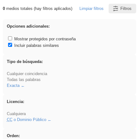
0
medios totales (hay filtros aplicados)
Limpiar filtros
Filtros
Resultados de: sumar
Opciones adicionales:
Mostrar protegidos por contraseña
Incluir palabras similares
Tipo de búsqueda:
Cualquier coincidencia
Todas las palabras
Exacta
Licencia:
Cualquiera
CC
o Dominio Público
Orden: