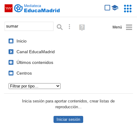
Mediateca de EducaMadrid
Saltar navegación
Servic
Educa
Palabra o frase:
Búsqueda avanzada
Ayuda
(en
ventana
Inicio
nueva)
Canal EducaMadrid
Últimos contenidos
Centros
Tipo de contenido:
Inicia sesión para aportar contenidos, crear listas de
reproducción...
Iniciar sesión