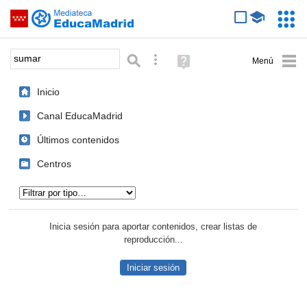
Mediateca de EducaMadrid
Saltar navegación
Servic
Educa
Palabra o frase:
Búsqueda avanzada
Ayuda
(en
ventana
Inicio
nueva)
Canal EducaMadrid
Últimos contenidos
Centros
Tipo de contenido:
Inicia sesión para aportar contenidos, crear listas de
reproducción...
Iniciar sesión