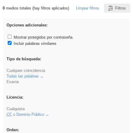
0
medios totales (hay filtros aplicados)
Limpiar filtros
Filtros
Resultados de: sumar
Opciones adicionales:
Mostrar protegidos por contraseña
Incluir palabras similares
Tipo de búsqueda:
Cualquier coincidencia
Todas las palabras
Exacta
Licencia:
Cualquiera
CC
o Dominio Público
Orden: