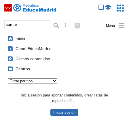
Mediateca de EducaMadrid
Saltar navegación
Servic
Educa
Palabra o frase:
Búsqueda avanzada
Ayuda
(en
ventana
Inicio
nueva)
Canal EducaMadrid
Últimos contenidos
Centros
Tipo de contenido:
Inicia sesión para aportar contenidos, crear listas de
reproducción...
Iniciar sesión