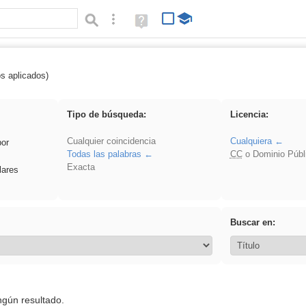
Búsqueda avanzada
Ayuda
(en
ventana
nueva)
os aplicados)
 sumar
Tipo de búsqueda:
Licencia:
Cualquier coincidencia
Cualquiera
por
Todas las palabras
CC
o Dominio Públ
Exacta
lares
Buscar en:
ngún resultado.