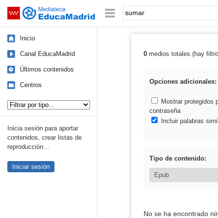
Mediateca de EducaMadrid
Saltar navegación
Palabra o frase:
Inicio
Canal EducaMadrid
0
medios totales (hay filtr
Resultados de:
Últimos contenidos
Opciones adicionales:
Centros
Tipo de contenido:
Mostrar protegidos 
contraseña
Incluir palabras simi
Inicia sesión para aportar
contenidos, crear listas de
reproducción...
Tipo de contenido:
Iniciar sesión
No se ha encontrado ni