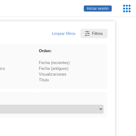
Servic
Iniciar sesión
Educa
Limpiar filtros
Filtros
Orden:
Fecha (recientes)
ico
Fecha (antiguos)
Visualizaciones
Título