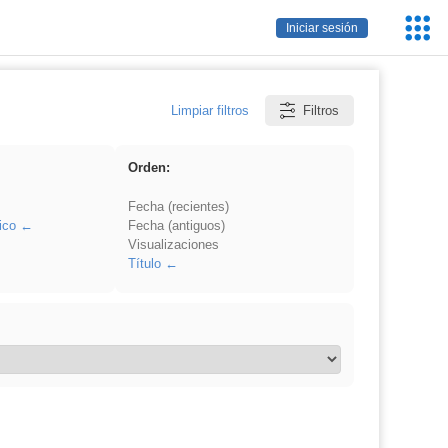
Servic
Iniciar sesión
Educa
Limpiar filtros
Filtros
Orden:
Fecha (recientes)
ico
Fecha (antiguos)
Visualizaciones
Título