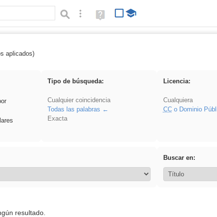
Búsqueda avanzada
Ayuda
(en
ventana
nueva)
os aplicados)
 sumar
Tipo de búsqueda:
Licencia:
Cualquier coincidencia
Cualquiera
por
Todas las palabras
CC
o Dominio Públ
Exacta
lares
Buscar en:
ngún resultado.