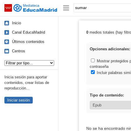
Mediateca de EducaMadrid
Saltar navegación
Palabra o frase:
Inicio
Canal EducaMadrid
0
medios totales (hay filtr
Resultados de:
Últimos contenidos
Opciones adicionales:
Centros
Tipo de contenido:
Mostrar protegidos 
contraseña
Incluir palabras simi
Inicia sesión para aportar
contenidos, crear listas de
reproducción...
Tipo de contenido:
Iniciar sesión
No se ha encontrado ni