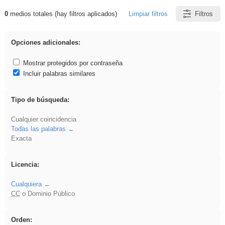
0
medios totales (hay filtros aplicados)
Limpiar filtros
Filtros
Resultados de: sumar
Opciones adicionales:
Mostrar protegidos por contraseña
Incluir palabras similares
Tipo de búsqueda:
Cualquier coincidencia
Todas las palabras
Exacta
Licencia:
Cualquiera
CC
o Dominio Público
Orden: