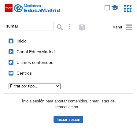
Mediateca de EducaMadrid
Saltar navegación
Servic
Educa
Palabra o frase:
Búsqueda avanzada
Ayuda
(en
ventana
Inicio
nueva)
Canal EducaMadrid
Últimos contenidos
Centros
Tipo de contenido:
Inicia sesión para aportar contenidos, crear listas de
reproducción...
Iniciar sesión