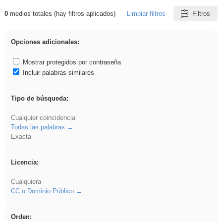
0
medios totales (hay filtros aplicados)
Limpiar filtros
Filtros
Resultados de: sumar
Opciones adicionales:
Mostrar protegidos por contraseña
Incluir palabras similares
Tipo de búsqueda:
Cualquier coincidencia
Todas las palabras
Exacta
Licencia:
Cualquiera
CC
o Dominio Público
Orden: