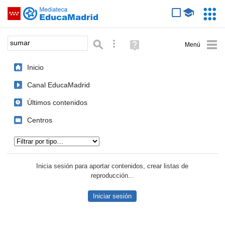
Mediateca de EducaMadrid
Saltar navegación
Servic
Educa
Palabra o frase:
Búsqueda avanzada
Ayuda
(en
ventana
Inicio
nueva)
Canal EducaMadrid
Últimos contenidos
Centros
Tipo de contenido:
Inicia sesión para aportar contenidos, crear listas de
reproducción...
Iniciar sesión