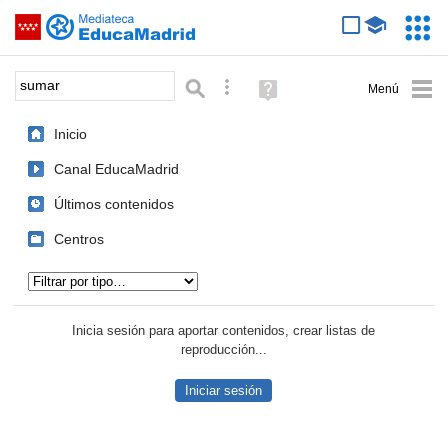
Mediateca de EducaMadrid
Saltar navegación
Servic
Educa
Palabra o frase:
Búsqueda avanzada
Ayuda
(en
ventana
Inicio
nueva)
Canal EducaMadrid
Últimos contenidos
Centros
Tipo de contenido:
Inicia sesión para aportar contenidos, crear listas de
reproducción...
Iniciar sesión