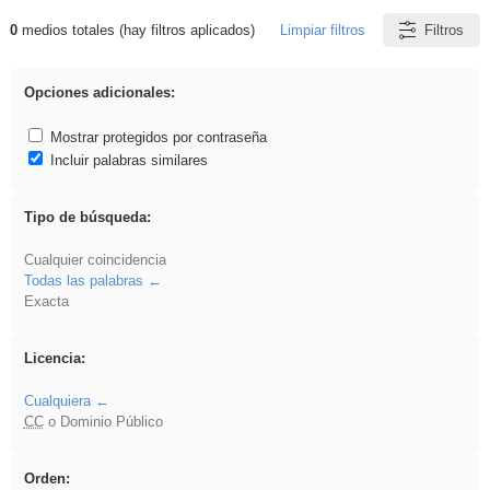
0
medios totales (hay filtros aplicados)
Limpiar filtros
Filtros
Resultados de: sumar
Opciones adicionales:
Mostrar protegidos por contraseña
Incluir palabras similares
Tipo de búsqueda:
Cualquier coincidencia
Todas las palabras
Exacta
Licencia:
Cualquiera
CC
o Dominio Público
Orden: