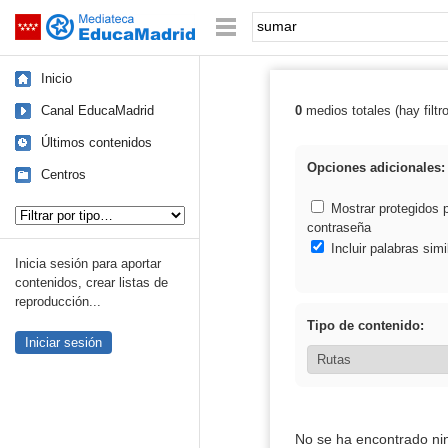
Mediateca de EducaMadrid
Saltar navegación
Palabra o frase:
Inicio
Canal EducaMadrid
0
medios totales (hay filtr
Resultados de:
Últimos contenidos
Opciones adicionales:
Centros
Tipo de contenido:
Mostrar protegidos 
contraseña
Incluir palabras simi
Inicia sesión para aportar
contenidos, crear listas de
reproducción...
Tipo de contenido:
Iniciar sesión
No se ha encontrado ni