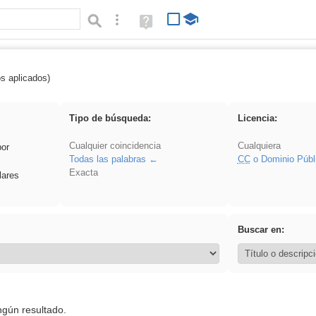
Búsqueda avanzada
Ayuda
(en
ventana
nueva)
os aplicados)
 sumar
Tipo de búsqueda:
Licencia:
Cualquier coincidencia
Cualquiera
por
Todas las palabras
CC
o Dominio Públ
Exacta
lares
Buscar en:
ngún resultado.