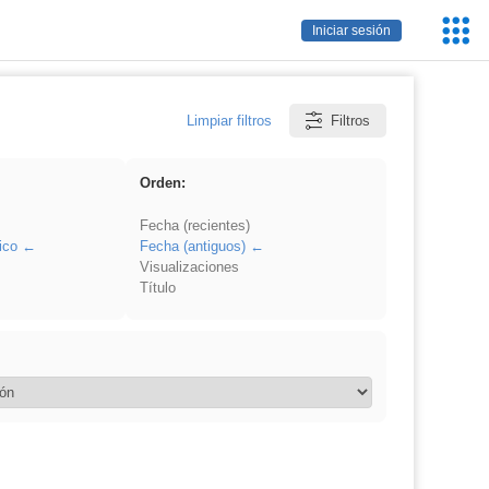
Servic
Iniciar sesión
Educa
Limpiar filtros
Filtros
Orden:
Fecha (recientes)
ico
Fecha (antiguos)
Visualizaciones
Título