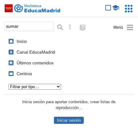
Mediateca de EducaMadrid
Saltar navegación
Servic
Educa
Palabra o frase:
Búsqueda avanzada
Ayuda
(en
ventana
Inicio
nueva)
Canal EducaMadrid
Últimos contenidos
Centros
Tipo de contenido:
Inicia sesión para aportar contenidos, crear listas de
reproducción...
Iniciar sesión