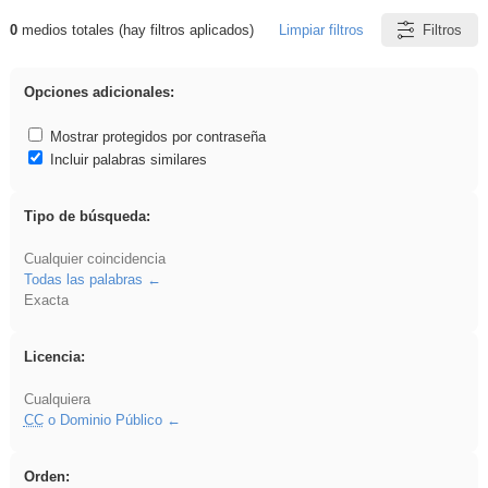
0
medios totales (hay filtros aplicados)
Limpiar filtros
Filtros
Resultados de: sumar
Opciones adicionales:
Mostrar protegidos por contraseña
Incluir palabras similares
Tipo de búsqueda:
Cualquier coincidencia
Todas las palabras
Exacta
Licencia:
Cualquiera
CC
o Dominio Público
Orden: