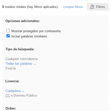
0
medios totales (hay filtros aplicados)
Limpiar filtros
Filtros
Resultados de: sumar
Opciones adicionales:
Mostrar protegidos por contraseña
Incluir palabras similares
Tipo de búsqueda:
Cualquier coincidencia
Todas las palabras
Exacta
Licencia:
Cualquiera
CC
o Dominio Público
Orden: