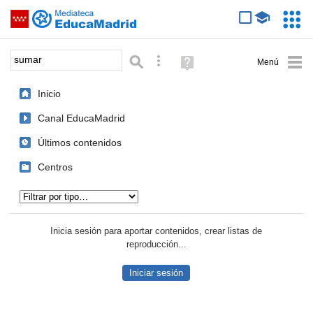
Mediateca de EducaMadrid
Saltar navegación
Servic
Educa
Palabra o frase:
Búsqueda avanzada
Ayuda
(en
ventana
Inicio
nueva)
Canal EducaMadrid
Últimos contenidos
Centros
Tipo de contenido:
Inicia sesión para aportar contenidos, crear listas de
reproducción...
Iniciar sesión