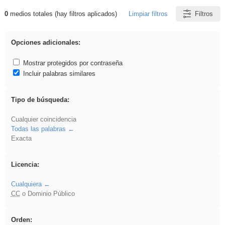
0
medios totales (hay filtros aplicados)
Limpiar filtros
Filtros
Resultados de: sumar
Opciones adicionales:
Mostrar protegidos por contraseña
Incluir palabras similares
Tipo de búsqueda:
Cualquier coincidencia
Todas las palabras
Exacta
Licencia:
Cualquiera
CC
o Dominio Público
Orden: