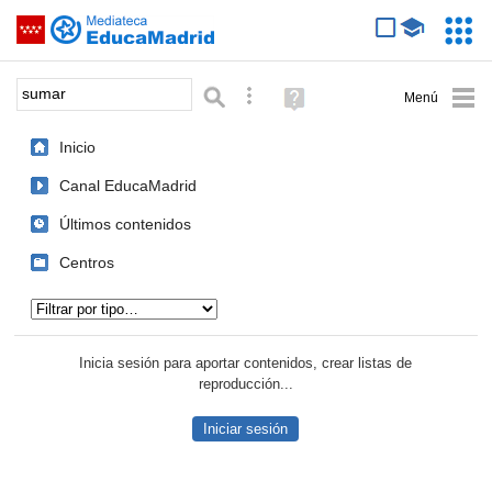
Mediateca de EducaMadrid
Saltar navegación
Servic
Educa
Palabra o frase:
Búsqueda avanzada
Ayuda
(en
ventana
Inicio
nueva)
Canal EducaMadrid
Últimos contenidos
Centros
Tipo de contenido:
Inicia sesión para aportar contenidos, crear listas de
reproducción...
Iniciar sesión