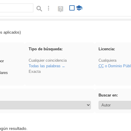
Búsqueda avanzada
Ayuda
(en
ventana
nueva)
os aplicados)
 sumar
Tipo de búsqueda:
Licencia:
Cualquier coincidencia
Cualquiera
por
Todas las palabras
CC
o Dominio Públ
Exacta
lares
Buscar en:
ngún resultado.