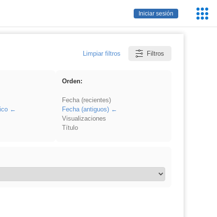
Servic
Iniciar sesión
Educa
Limpiar filtros
Filtros
Orden:
Fecha (recientes)
ico
Fecha (antiguos)
Visualizaciones
Título