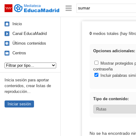
Mediateca de EducaMadrid
Saltar navegación
Palabra o frase:
Inicio
Canal EducaMadrid
0
medios totales (hay filtr
Resultados de:
Últimos contenidos
Opciones adicionales:
Centros
Tipo de contenido:
Mostrar protegidos 
contraseña
Incluir palabras simi
Inicia sesión para aportar
contenidos, crear listas de
reproducción...
Tipo de contenido:
Iniciar sesión
No se ha encontrado ni