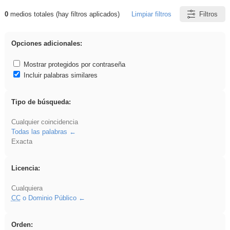
0
medios totales (hay filtros aplicados)
Limpiar filtros
Filtros
Resultados de: sumar
Opciones adicionales:
Mostrar protegidos por contraseña
Incluir palabras similares
Tipo de búsqueda:
Cualquier coincidencia
Todas las palabras
Exacta
Licencia:
Cualquiera
CC
o Dominio Público
Orden: