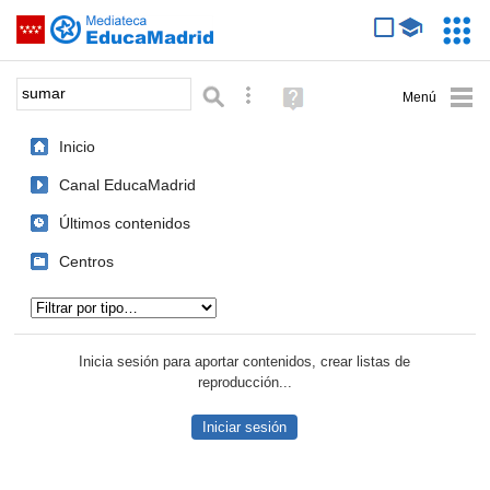
Mediateca de EducaMadrid
Saltar navegación
Servic
Educa
Palabra o frase:
Búsqueda avanzada
Ayuda
(en
ventana
Inicio
nueva)
Canal EducaMadrid
Últimos contenidos
Centros
Tipo de contenido:
Inicia sesión para aportar contenidos, crear listas de
reproducción...
Iniciar sesión