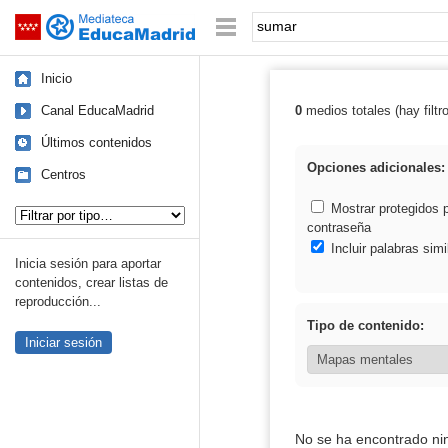
Mediateca de EducaMadrid
Saltar navegación
Palabra o frase:
Inicio
Canal EducaMadrid
0
medios totales (hay filtr
Resultados de:
Últimos contenidos
Opciones adicionales:
Centros
Tipo de contenido:
Mostrar protegidos 
contraseña
Incluir palabras simi
Inicia sesión para aportar
contenidos, crear listas de
reproducción...
Tipo de contenido:
Iniciar sesión
No se ha encontrado ni