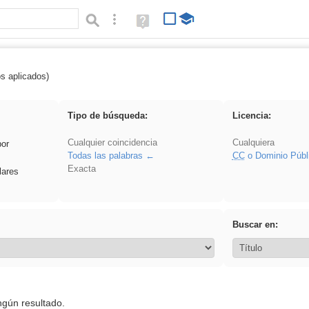
Búsqueda avanzada
Ayuda
(en
ventana
nueva)
os aplicados)
 sumar
Tipo de búsqueda:
Licencia:
Cualquier coincidencia
Cualquiera
por
Todas las palabras
CC
o Dominio Públ
Exacta
lares
Buscar en:
ngún resultado.