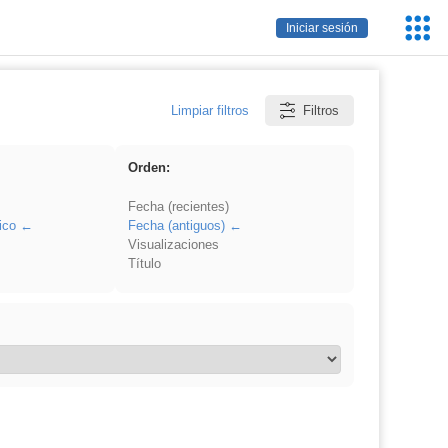
Servic
Iniciar sesión
Educa
Limpiar filtros
Filtros
Orden:
Fecha (recientes)
ico
Fecha (antiguos)
Visualizaciones
Título