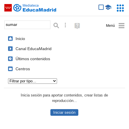
Mediateca de EducaMadrid
Saltar navegación
Servic
Educa
Palabra o frase:
Búsqueda avanzada
Ayuda
(en
ventana
Inicio
nueva)
Canal EducaMadrid
Últimos contenidos
Centros
Tipo de contenido:
Inicia sesión para aportar contenidos, crear listas de
reproducción...
Iniciar sesión