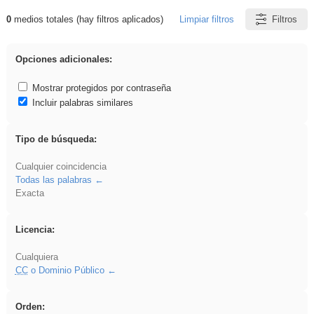
0
medios totales (hay filtros aplicados)
Limpiar filtros
Filtros
Resultados de: sumar
Opciones adicionales:
Mostrar protegidos por contraseña
Incluir palabras similares
Tipo de búsqueda:
Cualquier coincidencia
Todas las palabras
Exacta
Licencia:
Cualquiera
CC
o Dominio Público
Orden: