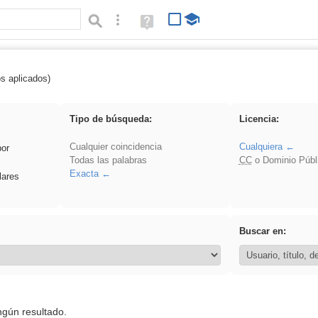
Búsqueda avanzada
Ayuda
(en
ventana
nueva)
os aplicados)
 sumar
Tipo de búsqueda:
Licencia:
Cualquier coincidencia
Cualquiera
por
Todas las palabras
CC
o Dominio Públ
Exacta
lares
Buscar en:
ngún resultado.