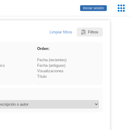
Servic
Iniciar sesión
Educa
Limpiar filtros
Filtros
Orden:
Fecha (recientes)
ico
Fecha (antiguos)
Visualizaciones
Título