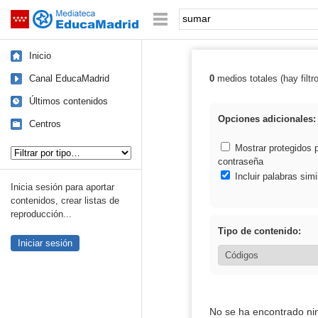
Mediateca de EducaMadrid
Saltar navegación
Palabra o frase:
Inicio
Canal EducaMadrid
0
medios totales (hay filtr
Resultados de:
Últimos contenidos
Opciones adicionales:
Centros
Tipo de contenido:
Mostrar protegidos 
contraseña
Incluir palabras simi
Inicia sesión para aportar
contenidos, crear listas de
reproducción...
Tipo de contenido:
Iniciar sesión
No se ha encontrado ni