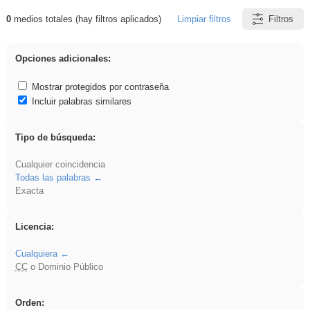
0
medios totales (hay filtros aplicados)
Limpiar filtros
Filtros
Resultados de: sumar
Opciones adicionales:
Mostrar protegidos por contraseña
Incluir palabras similares
Tipo de búsqueda:
Cualquier coincidencia
Todas las palabras
Exacta
Licencia:
Cualquiera
CC
o Dominio Público
Orden: