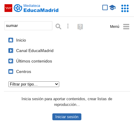
Mediateca de EducaMadrid
Saltar navegación
Servic
Educa
Palabra o frase:
Búsqueda avanzada
Ayuda
(en
ventana
Inicio
nueva)
Canal EducaMadrid
Últimos contenidos
Centros
Tipo de contenido:
Inicia sesión para aportar contenidos, crear listas de
reproducción...
Iniciar sesión