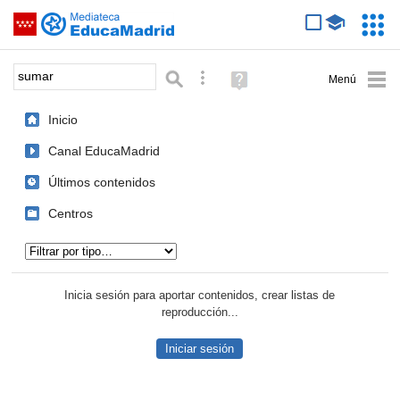
Mediateca de EducaMadrid
Saltar navegación
Servic
Educa
Palabra o frase:
Búsqueda avanzada
Ayuda
(en
ventana
Inicio
nueva)
Canal EducaMadrid
Últimos contenidos
Centros
Tipo de contenido:
Inicia sesión para aportar contenidos, crear listas de
reproducción...
Iniciar sesión