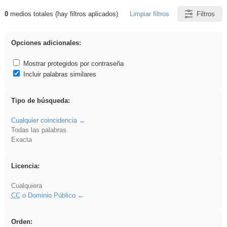
0
medios totales (hay filtros aplicados)
Limpiar filtros
Filtros
Resultados de: sumar
Opciones adicionales:
Mostrar protegidos por contraseña
Incluir palabras similares
Tipo de búsqueda:
Cualquier coincidencia
Todas las palabras
Exacta
Licencia:
Cualquiera
CC
o Dominio Público
Orden: