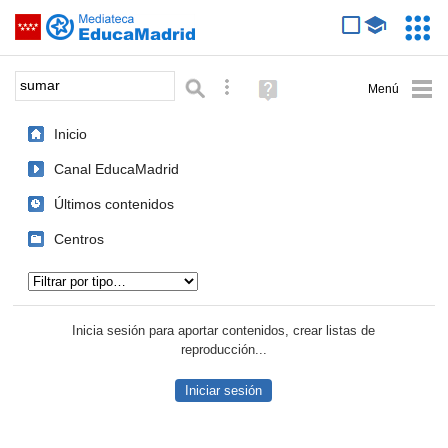
Mediateca de EducaMadrid
Saltar navegación
Servic
Educa
Palabra o frase:
Búsqueda avanzada
Ayuda
(en
ventana
Inicio
nueva)
Canal EducaMadrid
Últimos contenidos
Centros
Tipo de contenido:
Inicia sesión para aportar contenidos, crear listas de
reproducción...
Iniciar sesión