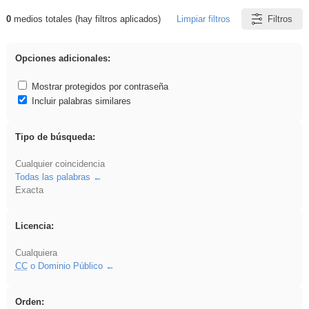
0
medios totales (hay filtros aplicados)
Limpiar filtros
Filtros
Resultados de: sumar
Opciones adicionales:
Mostrar protegidos por contraseña
Incluir palabras similares
Tipo de búsqueda:
Cualquier coincidencia
Todas las palabras
Exacta
Licencia:
Cualquiera
CC
o Dominio Público
Orden: