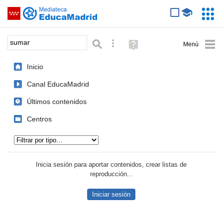
Mediateca de EducaMadrid
Saltar navegación
Servic
Educa
Palabra o frase:
Búsqueda avanzada
Ayuda
(en
ventana
Inicio
nueva)
Canal EducaMadrid
Últimos contenidos
Centros
Tipo de contenido:
Inicia sesión para aportar contenidos, crear listas de
reproducción...
Iniciar sesión