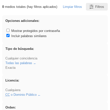
0
medios totales (hay filtros aplicados)
Limpiar filtros
Filtros
Resultados de: sumar
Opciones adicionales:
Mostrar protegidos por contraseña
Incluir palabras similares
Tipo de búsqueda:
Cualquier coincidencia
Todas las palabras
Exacta
Licencia:
Cualquiera
CC
o Dominio Público
Orden: