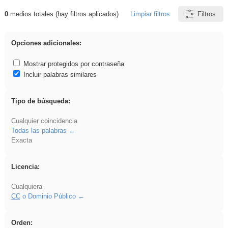
0
medios totales (hay filtros aplicados)
Limpiar filtros
Filtros
Resultados de: sumar
Opciones adicionales:
Mostrar protegidos por contraseña
Incluir palabras similares
Tipo de búsqueda:
Cualquier coincidencia
Todas las palabras
Exacta
Licencia:
Cualquiera
CC
o Dominio Público
Orden: