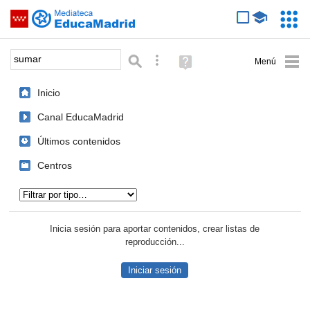
Mediateca de EducaMadrid
Saltar navegación
Servic
Educa
Palabra o frase:
Búsqueda avanzada
Ayuda
(en
ventana
Inicio
nueva)
Canal EducaMadrid
Últimos contenidos
Centros
Tipo de contenido:
Inicia sesión para aportar contenidos, crear listas de
reproducción...
Iniciar sesión