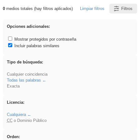
0
medios totales (hay filtros aplicados)
Limpiar filtros
Filtros
Resultados de: sumar
Opciones adicionales:
Mostrar protegidos por contraseña
Incluir palabras similares
Tipo de búsqueda:
Cualquier coincidencia
Todas las palabras
Exacta
Licencia:
Cualquiera
CC
o Dominio Público
Orden: