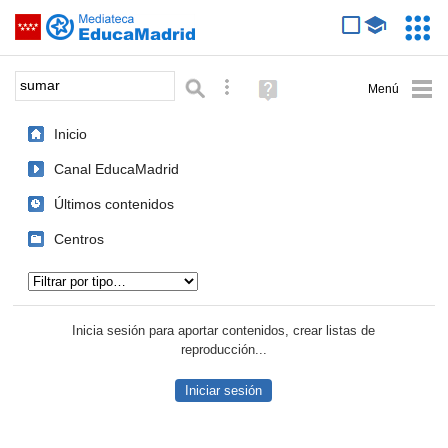
Mediateca de EducaMadrid
Saltar navegación
Servic
Educa
Palabra o frase:
Búsqueda avanzada
Ayuda
(en
ventana
Inicio
nueva)
Canal EducaMadrid
Últimos contenidos
Centros
Tipo de contenido:
Inicia sesión para aportar contenidos, crear listas de
reproducción...
Iniciar sesión