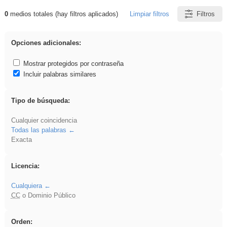
0
medios totales (hay filtros aplicados)
Limpiar filtros
Filtros
Resultados de: sumar
Opciones adicionales:
Mostrar protegidos por contraseña
Incluir palabras similares
Tipo de búsqueda:
Cualquier coincidencia
Todas las palabras
Exacta
Licencia:
Cualquiera
CC
o Dominio Público
Orden: