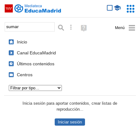
Mediateca de EducaMadrid
Saltar navegación
Servic
Educa
Palabra o frase:
Búsqueda avanzada
Ayuda
(en
ventana
Inicio
nueva)
Canal EducaMadrid
Últimos contenidos
Centros
Tipo de contenido:
Inicia sesión para aportar contenidos, crear listas de
reproducción...
Iniciar sesión