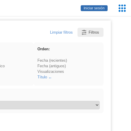
Servic
Iniciar sesión
Educa
Limpiar filtros
Filtros
Orden:
Fecha (recientes)
ico
Fecha (antiguos)
Visualizaciones
Título