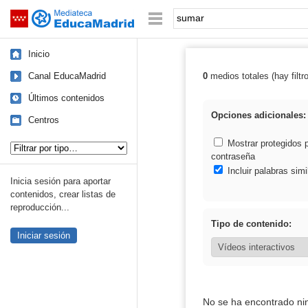
Mediateca de EducaMadrid
Saltar navegación
Palabra o frase:
Inicio
Canal EducaMadrid
0
medios totales (hay filtr
Resultados de:
Últimos contenidos
Opciones adicionales:
Centros
Tipo de contenido:
Mostrar protegidos 
contraseña
Incluir palabras simi
Inicia sesión para aportar
contenidos, crear listas de
reproducción...
Tipo de contenido:
Iniciar sesión
No se ha encontrado ni