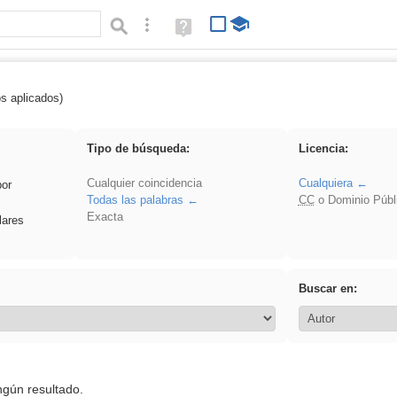
Búsqueda avanzada
Ayuda
(en
ventana
nueva)
os aplicados)
 sumar
Tipo de búsqueda:
Licencia:
Cualquier coincidencia
Cualquiera
por
Todas las palabras
CC
o Dominio Públ
Exacta
lares
Buscar en:
ngún resultado.