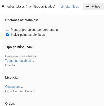
0
medios totales (hay filtros aplicados)
Limpiar filtros
Filtros
Resultados de: sumar
Opciones adicionales:
Mostrar protegidos por contraseña
Incluir palabras similares
Tipo de búsqueda:
Cualquier coincidencia
Todas las palabras
Exacta
Licencia:
Cualquiera
CC
o Dominio Público
Orden: