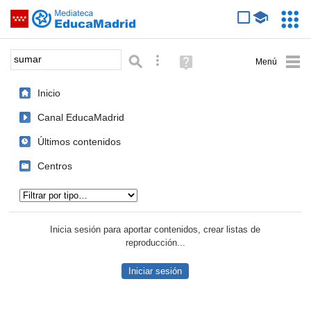
Mediateca de EducaMadrid
Saltar navegación
Servic
Educa
Palabra o frase:
Búsqueda avanzada
Ayuda
(en
ventana
Inicio
nueva)
Canal EducaMadrid
Últimos contenidos
Centros
Tipo de contenido:
Inicia sesión para aportar contenidos, crear listas de
reproducción...
Iniciar sesión