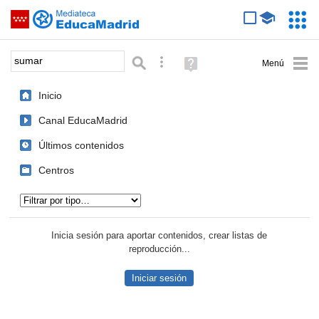
Mediateca de EducaMadrid
Saltar navegación
Servic
Educa
Palabra o frase:
Búsqueda avanzada
Ayuda
(en
ventana
Inicio
nueva)
Canal EducaMadrid
Últimos contenidos
Centros
Tipo de contenido:
Inicia sesión para aportar contenidos, crear listas de
reproducción...
Iniciar sesión