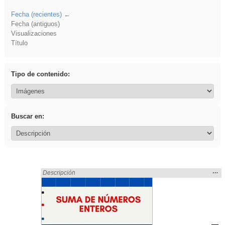
Fecha (recientes)
Fecha (antiguos)
Visualizaciones
Título
Tipo de contenido:
Buscar en:
Mos
…
Encontrado «sumar» en:
Descripción
la
ubic
de l
bús