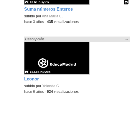
15.61 KBytes
Suma números Enteros
Contenido educativo.
subido por
Ana Maria C.
-
hace 3 años
-
435
visualizaciones
Mos
…
Encontrado «sumar» en:
Descripción
la
ubic
de l
bús
183.84 KBytes
Leonor
subido por
Yolanda G.
-
hace 6 años
-
624
visualizaciones