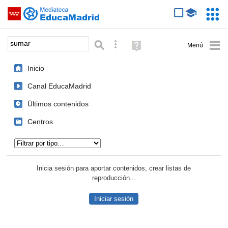
Mediateca de EducaMadrid
Saltar navegación
Servic
Educa
Palabra o frase:
Búsqueda avanzada
Ayuda
(en
ventana
Inicio
nueva)
Canal EducaMadrid
Últimos contenidos
Centros
Tipo de contenido:
Inicia sesión para aportar contenidos, crear listas de
reproducción...
Iniciar sesión