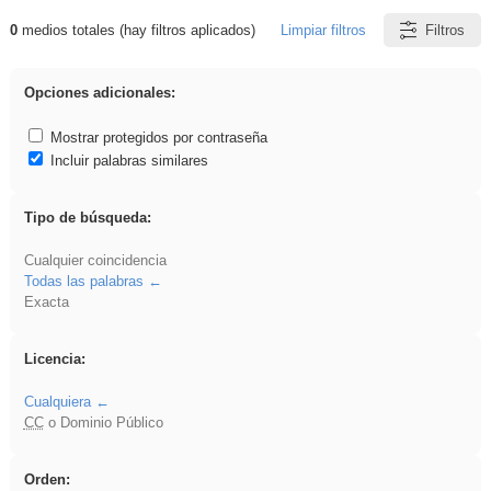
0
medios totales (hay filtros aplicados)
Limpiar filtros
Filtros
Resultados de: sumar
Opciones adicionales:
Mostrar protegidos por contraseña
Incluir palabras similares
Tipo de búsqueda:
Cualquier coincidencia
Todas las palabras
Exacta
Licencia:
Cualquiera
CC
o Dominio Público
Orden: