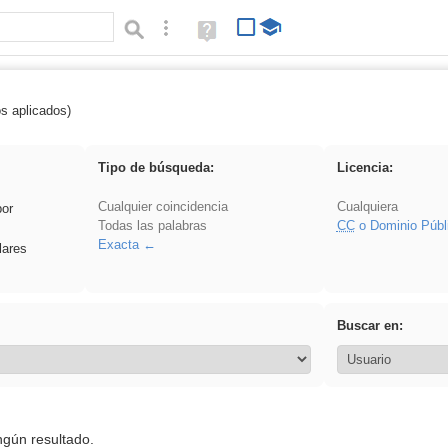
Búsqueda avanzada
Ayuda
(en
ventana
nueva)
os aplicados)
 sumar
Tipo de búsqueda:
Licencia:
Cualquier coincidencia
Cualquiera
por
Todas las palabras
CC
o Dominio Públ
Exacta
lares
Buscar en:
ngún resultado.