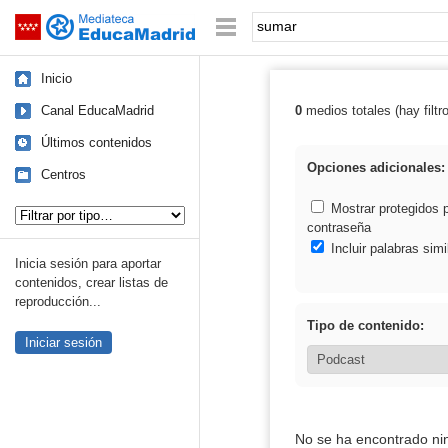
Mediateca de EducaMadrid
Saltar navegación
Palabra o frase:
Inicio
Canal EducaMadrid
0
medios totales (hay filtr
Resultados de:
Últimos contenidos
Opciones adicionales:
Centros
Tipo de contenido:
Mostrar protegidos 
contraseña
Incluir palabras simi
Inicia sesión para aportar
contenidos, crear listas de
reproducción...
Tipo de contenido:
Iniciar sesión
No se ha encontrado ni