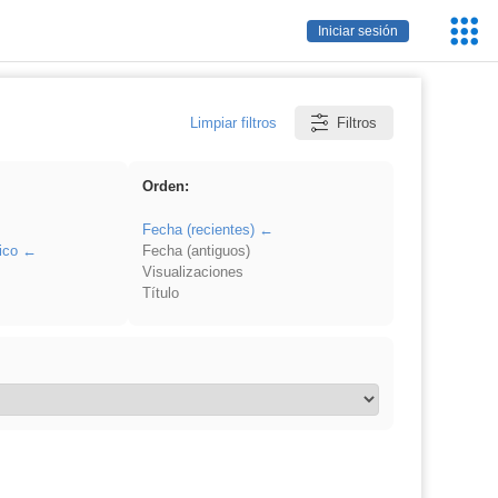
Servic
Iniciar sesión
Educa
Limpiar filtros
Filtros
Orden:
Fecha (recientes)
ico
Fecha (antiguos)
Visualizaciones
Título