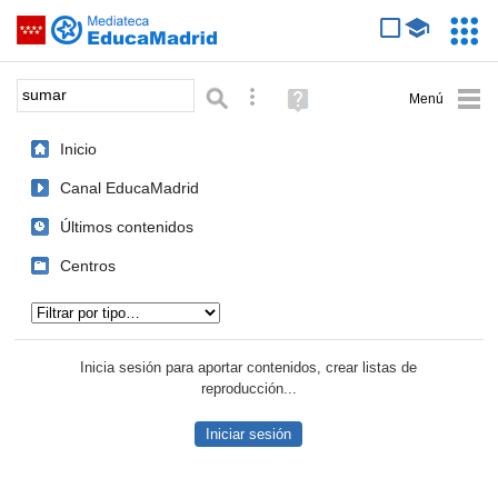
Mediateca de EducaMadrid
Saltar navegación
Servic
Educa
Palabra o frase:
Búsqueda avanzada
Ayuda
(en
ventana
Inicio
nueva)
Canal EducaMadrid
Últimos contenidos
Centros
Tipo de contenido:
Inicia sesión para aportar contenidos, crear listas de
reproducción...
Iniciar sesión