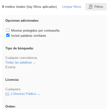
0
medios totales (hay filtros aplicados)
Limpiar filtros
Filtros
Resultados de: sumar
Opciones adicionales:
Mostrar protegidos por contraseña
Incluir palabras similares
Tipo de búsqueda:
Cualquier coincidencia
Todas las palabras
Exacta
Licencia:
Cualquiera
CC
o Dominio Público
Orden: