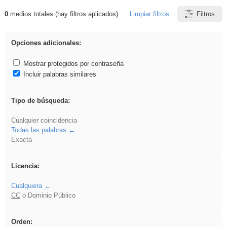
0
medios totales (hay filtros aplicados)
Limpiar filtros
Filtros
Resultados de: sumar
Opciones adicionales:
Mostrar protegidos por contraseña
Incluir palabras similares
Tipo de búsqueda:
Cualquier coincidencia
Todas las palabras
Exacta
Licencia:
Cualquiera
CC
o Dominio Público
Orden: