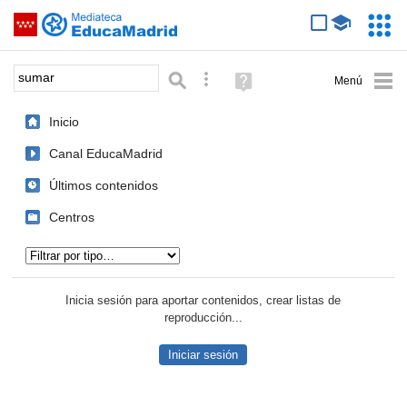
Mediateca de EducaMadrid
Saltar navegación
Servic
Educa
Palabra o frase:
Búsqueda avanzada
Ayuda
(en
ventana
Inicio
nueva)
Canal EducaMadrid
Últimos contenidos
Centros
Tipo de contenido:
Inicia sesión para aportar contenidos, crear listas de
reproducción...
Iniciar sesión