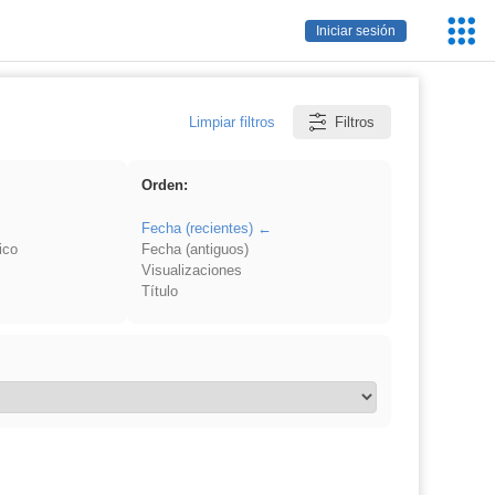
Servic
Iniciar sesión
Educa
Limpiar filtros
Filtros
Orden:
Fecha (recientes)
ico
Fecha (antiguos)
Visualizaciones
Título