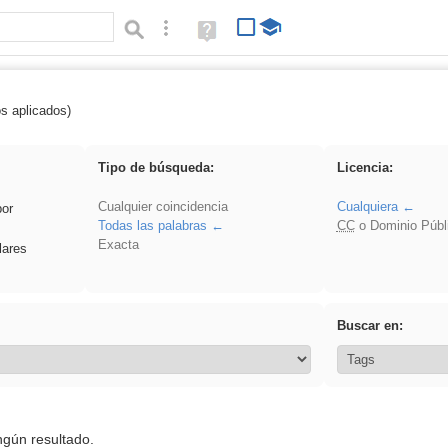
Búsqueda avanzada
Ayuda
(en
ventana
nueva)
os aplicados)
 sumar
Tipo de búsqueda:
Licencia:
Cualquier coincidencia
Cualquiera
por
Todas las palabras
CC
o Dominio Públ
Exacta
lares
Buscar en:
ngún resultado.