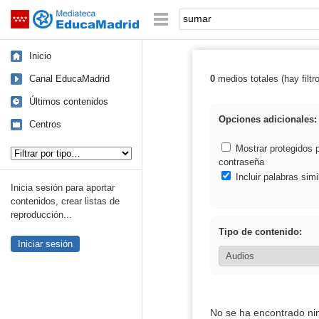
Mediateca de EducaMadrid
Saltar navegación
Palabra o frase:
Inicio
Canal EducaMadrid
0
medios totales (hay filtr
Resultados de:
Últimos contenidos
Opciones adicionales:
Centros
Tipo de contenido:
Mostrar protegidos 
contraseña
Incluir palabras simi
Inicia sesión para aportar
contenidos, crear listas de
reproducción...
Tipo de contenido:
Iniciar sesión
No se ha encontrado ni