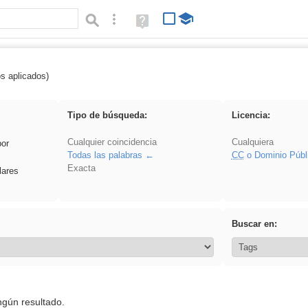
Búsqueda avanzada
Ayuda
(en
ventana
nueva)
os aplicados)
 sumar
Tipo de búsqueda:
Licencia:
Cualquier coincidencia
Cualquiera
por
Todas las palabras
CC
o Dominio Públ
Exacta
lares
Buscar en:
ngún resultado.