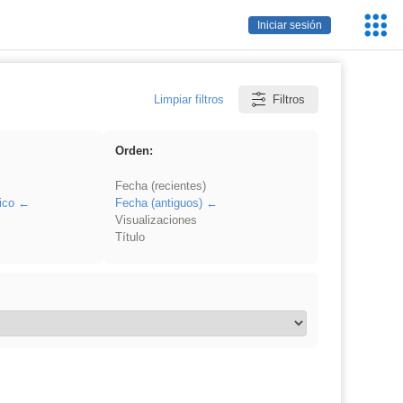
Servic
Iniciar sesión
Educa
Limpiar filtros
Filtros
Orden:
Fecha (recientes)
ico
Fecha (antiguos)
Visualizaciones
Título