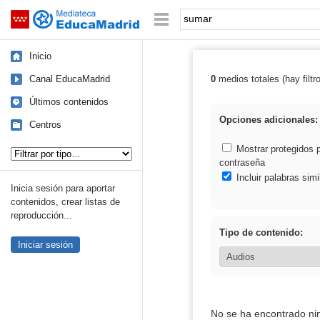
Mediateca de EducaMadrid
Saltar navegación
Palabra o frase:
Inicio
Canal EducaMadrid
0
medios totales (hay filtr
Resultados de:
Últimos contenidos
Opciones adicionales:
Centros
Tipo de contenido:
Mostrar protegidos 
contraseña
Incluir palabras simi
Inicia sesión para aportar
contenidos, crear listas de
reproducción...
Tipo de contenido:
Iniciar sesión
No se ha encontrado ni