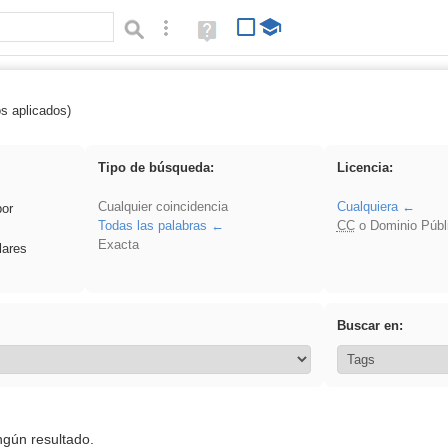
Búsqueda avanzada
Ayuda
(en
ventana
nueva)
os aplicados)
 sumar
Tipo de búsqueda:
Licencia:
Cualquier coincidencia
Cualquiera
por
Todas las palabras
CC
o Dominio Públ
Exacta
lares
Buscar en:
ngún resultado.