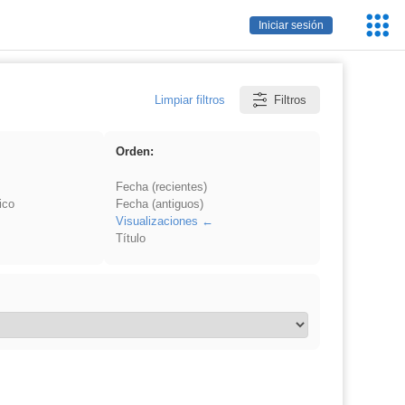
Servic
Iniciar sesión
Educa
Limpiar filtros
Filtros
Orden:
Fecha (recientes)
ico
Fecha (antiguos)
Visualizaciones
Título