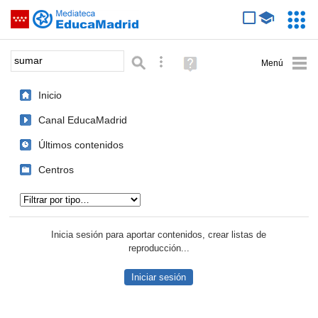
Mediateca de EducaMadrid
Saltar navegación
Servic
Educa
Palabra o frase:
Búsqueda avanzada
Ayuda
(en
ventana
Inicio
nueva)
Canal EducaMadrid
Últimos contenidos
Centros
Tipo de contenido:
Inicia sesión para aportar contenidos, crear listas de
reproducción...
Iniciar sesión