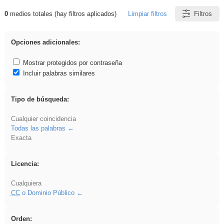
0
medios totales (hay filtros aplicados)
Limpiar filtros
Filtros
Resultados de: sumar
Opciones adicionales:
Mostrar protegidos por contraseña
Incluir palabras similares
Tipo de búsqueda:
Cualquier coincidencia
Todas las palabras
Exacta
Licencia:
Cualquiera
CC
o Dominio Público
Orden: