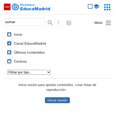
Mediateca de EducaMadrid
Saltar navegación
Servic
Educa
Palabra o frase:
Búsqueda avanzada
Ayuda
(en
ventana
Inicio
nueva)
Canal EducaMadrid
Últimos contenidos
Centros
Tipo de contenido:
Inicia sesión para aportar contenidos, crear listas de
reproducción...
Iniciar sesión