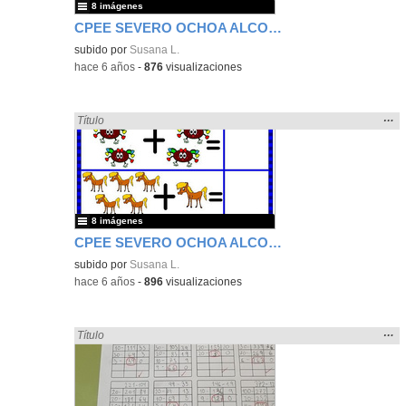
8 imágenes
CPEE SEVERO OCHOA ALCORCÓN EBO L SUMAS INFANTIL
subido por
Susana L.
-
hace 6 años
-
876
visualizaciones
Mos
…
Encontrado «sumar» en:
Título
la
ubic
de l
bús
8 imágenes
CPEE SEVERO OCHOA ALCORCÓN EBO L SUMAS INFANTIL
subido por
Susana L.
-
hace 6 años
-
896
visualizaciones
Mos
…
Encontrado «sumar» en:
Título
la
ubic
de l
bús