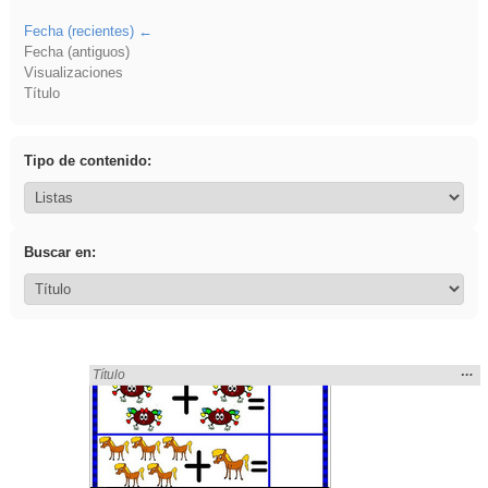
Fecha (recientes)
Fecha (antiguos)
Visualizaciones
Título
Tipo de contenido:
Buscar en:
Mos
…
Encontrado «sumar» en:
Título
la
ubic
de l
bús