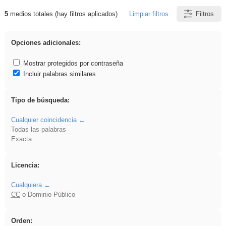
5
medios totales (hay filtros aplicados)
Limpiar filtros
Filtros
Resultados de: sumar
Opciones adicionales:
Mostrar protegidos por contraseña
Incluir palabras similares
Tipo de búsqueda:
Cualquier coincidencia
Todas las palabras
Exacta
Licencia:
Cualquiera
CC
o Dominio Público
Orden: