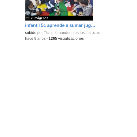
bús
2 imágenes
infantil 5c aprende a sumar jugando
subido por
Tic cp fernandodelosrios lasrozas
-
hace 9 años
-
1265
visualizaciones