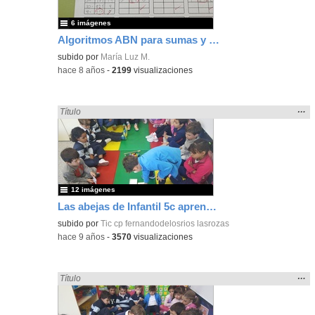
6 imágenes
Algoritmos ABN para sumas y restas
subido por
María Luz M.
-
hace 8 años
-
2199
visualizaciones
Mos
…
Encontrado «sumar» en:
Título
la
ubic
de l
bús
12 imágenes
Las abejas de Infantil 5c aprenden a sumar jugando
subido por
Tic cp fernandodelosrios lasrozas
-
hace 9 años
-
3570
visualizaciones
Mos
…
Encontrado «sumar» en:
Título
la
ubic
de l