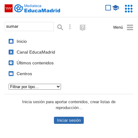
Mediateca de EducaMadrid
Saltar navegación
Servic
Educa
Palabra o frase:
Búsqueda avanzada
Ayuda
(en
ventana
Inicio
nueva)
Canal EducaMadrid
Últimos contenidos
Centros
Tipo de contenido:
Inicia sesión para aportar contenidos, crear listas de
reproducción...
Iniciar sesión