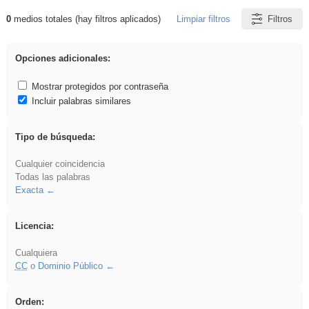
0
medios totales (hay filtros aplicados)
Limpiar filtros
Filtros
Resultados de: sumar
Opciones adicionales:
Mostrar protegidos por contraseña
Incluir palabras similares
Tipo de búsqueda:
Cualquier coincidencia
Todas las palabras
Exacta
Licencia:
Cualquiera
CC
o Dominio Público
Orden: