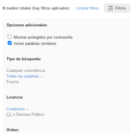
0
medios totales (hay filtros aplicados)
Limpiar filtros
Filtros
Resultados de: sumar
Opciones adicionales:
Mostrar protegidos por contraseña
Incluir palabras similares
Tipo de búsqueda:
Cualquier coincidencia
Todas las palabras
Exacta
Licencia:
Cualquiera
CC
o Dominio Público
Orden: