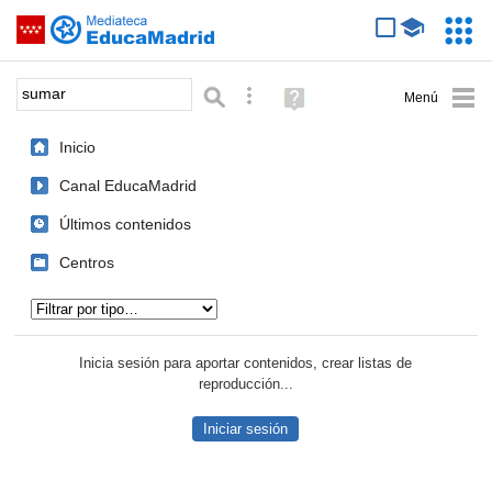
Mediateca de EducaMadrid
Saltar navegación
Servic
Educa
Palabra o frase:
Búsqueda avanzada
Ayuda
(en
ventana
Inicio
nueva)
Canal EducaMadrid
Últimos contenidos
Centros
Tipo de contenido:
Inicia sesión para aportar contenidos, crear listas de
reproducción...
Iniciar sesión