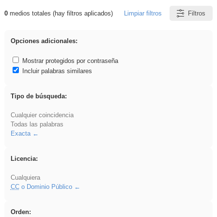
0
medios totales (hay filtros aplicados)
Limpiar filtros
Filtros
Resultados de: sumar
Opciones adicionales:
Mostrar protegidos por contraseña
Incluir palabras similares
Tipo de búsqueda:
Cualquier coincidencia
Todas las palabras
Exacta
Licencia:
Cualquiera
CC
o Dominio Público
Orden: