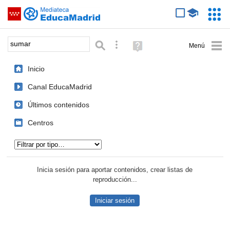
Mediateca de EducaMadrid
Saltar navegación
Servic
Educa
Palabra o frase:
Búsqueda avanzada
Ayuda
(en
ventana
Inicio
nueva)
Canal EducaMadrid
Últimos contenidos
Centros
Tipo de contenido:
Inicia sesión para aportar contenidos, crear listas de
reproducción...
Iniciar sesión