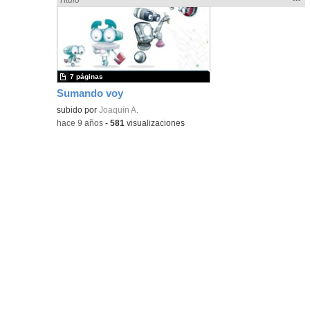
la
ubic
de l
bús
7 páginas
Sumando voy
subido por
Joaquín A.
-
hace 9 años
-
581
visualizaciones