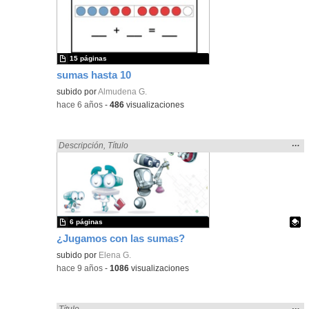
ubic
de l
bús
15 páginas
sumas hasta 10
subido por
Almudena G.
-
hace 6 años
-
486
visualizaciones
Mos
…
Encontrado «sumar» en:
Descripción
,
Título
la
ubic
de l
bús
6 páginas
¿Jugamos con las sumas?
Contenido educativo.
subido por
Elena G.
-
hace 9 años
-
1086
visualizaciones
Mos
…
Encontrado «sumar» en:
Título