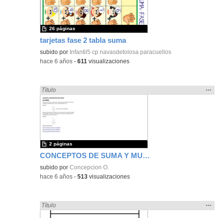
bús
26 páginas
tarjetas fase 2 tabla suma
subido por
Infantil5 cp navasdetolosa paracuellos
-
hace 6 años
-
611
visualizaciones
Mos
…
Encontrado «sumar» en:
Título
la
ubic
de l
bús
2 páginas
CONCEPTOS DE SUMA Y MULTIPLICACIÓN
subido por
Concepcion O.
-
hace 6 años
-
513
visualizaciones
Mos
…
Encontrado «sumar» en:
Título
la