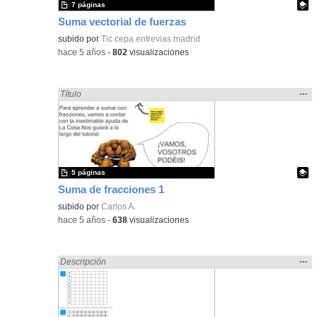
7 páginas
Suma vectorial de fuerzas
Contenido educativo.
subido por
Tic cepa entrevias madrid
-
hace 5 años
-
802
visualizaciones
Mos
…
Encontrado «sumar» en:
Título
la
ubic
de l
bús
5 páginas
Suma de fracciones 1
Contenido educativo.
subido por
Carlos A.
-
hace 5 años
-
638
visualizaciones
Mos
…
Encontrado «sumar» en:
Descripción
la
ubic
de l
bús