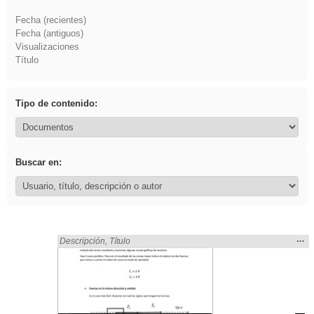
Fecha (recientes)
Fecha (antiguos)
Visualizaciones
Título
Tipo de contenido:
Buscar en:
Mos
…
Encontrado «sumar» en:
Descripción
,
Título
la
ubic
de l
bús