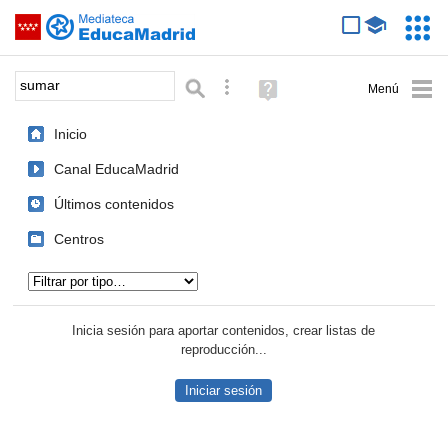
Mediateca de EducaMadrid
Saltar navegación
Servic
Educa
Palabra o frase:
Búsqueda avanzada
Ayuda
(en
ventana
Inicio
nueva)
Canal EducaMadrid
Últimos contenidos
Centros
Tipo de contenido:
Inicia sesión para aportar contenidos, crear listas de
reproducción...
Iniciar sesión