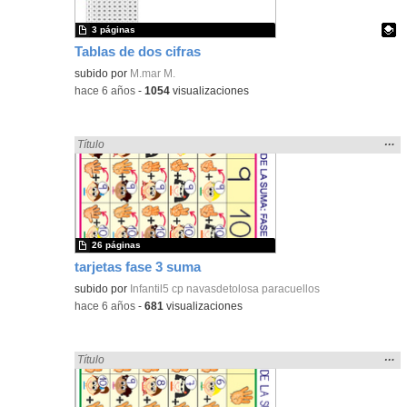
3 páginas
Tablas de dos cifras
Contenido educativo.
subido por
M.mar M.
-
hace 6 años
-
1054
visualizaciones
Mos
…
Encontrado «sumar» en:
Título
la
ubic
de l
bús
26 páginas
tarjetas fase 3 suma
subido por
Infantil5 cp navasdetolosa paracuellos
-
hace 6 años
-
681
visualizaciones
Mos
…
Encontrado «sumar» en:
Título
la
ubic
de l