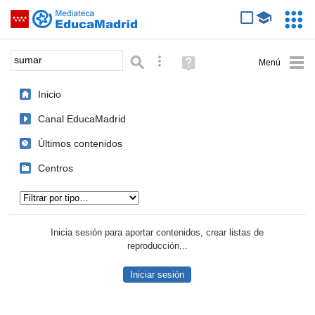
Mediateca de EducaMadrid
Saltar navegación
Servic
Educa
Palabra o frase:
Búsqueda avanzada
Ayuda
(en
ventana
Inicio
nueva)
Canal EducaMadrid
Últimos contenidos
Centros
Tipo de contenido:
Inicia sesión para aportar contenidos, crear listas de
reproducción...
Iniciar sesión