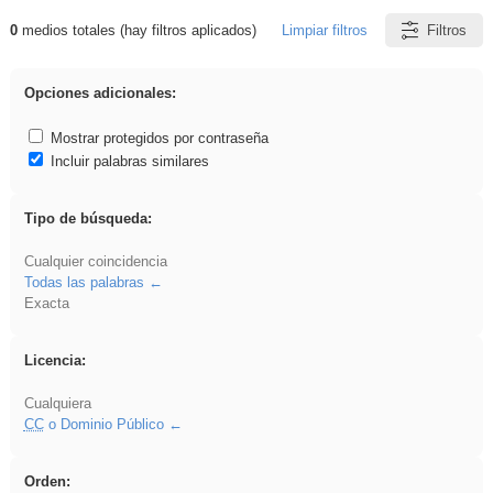
0
medios totales (hay filtros aplicados)
Limpiar filtros
Filtros
Resultados de: sumar
Opciones adicionales:
Mostrar protegidos por contraseña
Incluir palabras similares
Tipo de búsqueda:
Cualquier coincidencia
Todas las palabras
Exacta
Licencia:
Cualquiera
CC
o Dominio Público
Orden: