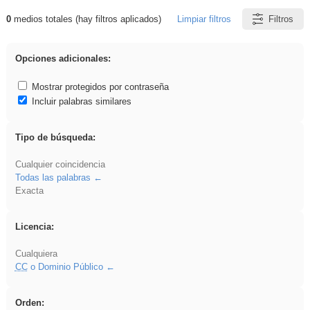
0
medios totales (hay filtros aplicados)
Limpiar filtros
Filtros
Resultados de: sumar
Opciones adicionales:
Mostrar protegidos por contraseña
Incluir palabras similares
Tipo de búsqueda:
Cualquier coincidencia
Todas las palabras
Exacta
Licencia:
Cualquiera
CC
o Dominio Público
Orden: