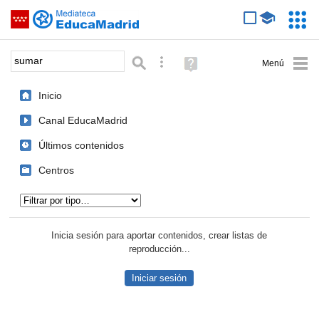
Mediateca de EducaMadrid
Saltar navegación
Servic
Educa
Palabra o frase:
Búsqueda avanzada
Ayuda
(en
ventana
Inicio
nueva)
Canal EducaMadrid
Últimos contenidos
Centros
Tipo de contenido:
Inicia sesión para aportar contenidos, crear listas de
reproducción...
Iniciar sesión