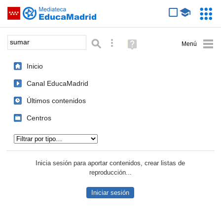
Mediateca de EducaMadrid
Saltar navegación
Servic
Educa
Palabra o frase:
Búsqueda avanzada
Ayuda
(en
ventana
Inicio
nueva)
Canal EducaMadrid
Últimos contenidos
Centros
Tipo de contenido:
Inicia sesión para aportar contenidos, crear listas de
reproducción...
Iniciar sesión