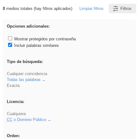
0
medios totales (hay filtros aplicados)
Limpiar filtros
Filtros
Resultados de: sumar
Opciones adicionales:
Mostrar protegidos por contraseña
Incluir palabras similares
Tipo de búsqueda:
Cualquier coincidencia
Todas las palabras
Exacta
Licencia:
Cualquiera
CC
o Dominio Público
Orden: