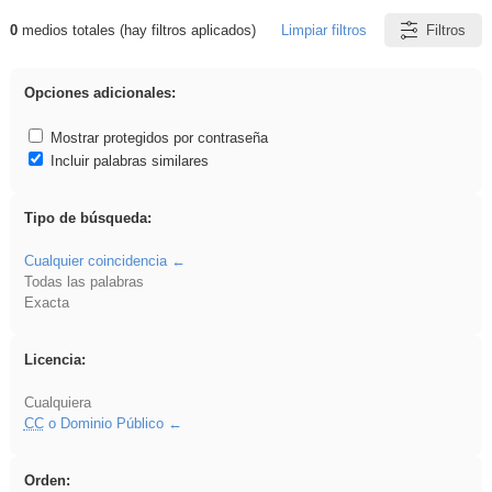
0
medios totales (hay filtros aplicados)
Limpiar filtros
Filtros
Resultados de: sumar
Opciones adicionales:
Mostrar protegidos por contraseña
Incluir palabras similares
Tipo de búsqueda:
Cualquier coincidencia
Todas las palabras
Exacta
Licencia:
Cualquiera
CC
o Dominio Público
Orden: