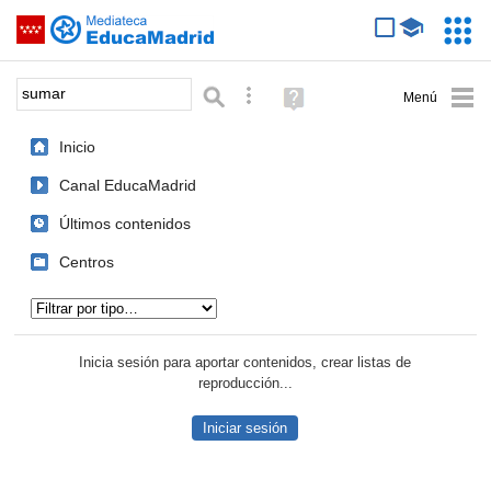
Mediateca de EducaMadrid
Saltar navegación
Servic
Educa
Palabra o frase:
Búsqueda avanzada
Ayuda
(en
ventana
Inicio
nueva)
Canal EducaMadrid
Últimos contenidos
Centros
Tipo de contenido:
Inicia sesión para aportar contenidos, crear listas de
reproducción...
Iniciar sesión