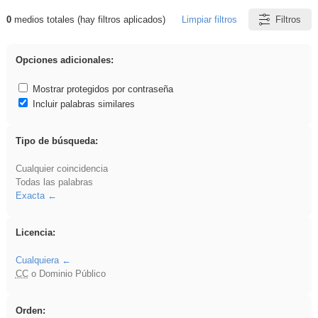
0
medios totales (hay filtros aplicados)
Limpiar filtros
Filtros
Resultados de: sumar
Opciones adicionales:
Mostrar protegidos por contraseña
Incluir palabras similares
Tipo de búsqueda:
Cualquier coincidencia
Todas las palabras
Exacta
Licencia:
Cualquiera
CC
o Dominio Público
Orden: