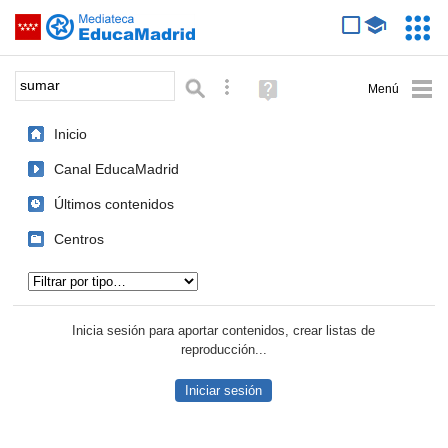
Mediateca de EducaMadrid
Saltar navegación
Servic
Educa
Palabra o frase:
Búsqueda avanzada
Ayuda
(en
ventana
Inicio
nueva)
Canal EducaMadrid
Últimos contenidos
Centros
Tipo de contenido:
Inicia sesión para aportar contenidos, crear listas de
reproducción...
Iniciar sesión