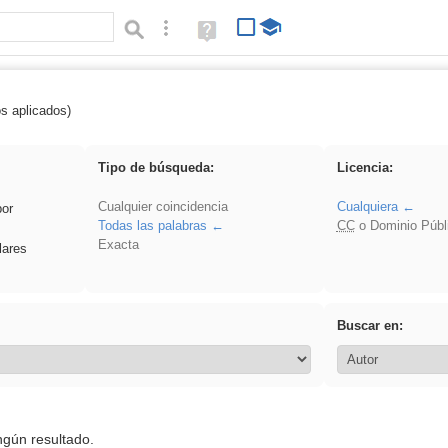
Búsqueda avanzada
Ayuda
(en
ventana
nueva)
os aplicados)
 sumar
Tipo de búsqueda:
Licencia:
Cualquier coincidencia
Cualquiera
por
Todas las palabras
CC
o Dominio Públ
Exacta
lares
Buscar en:
ngún resultado.