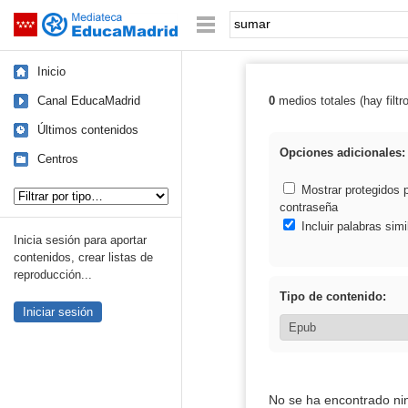
Mediateca de EducaMadrid
Saltar navegación
Palabra o frase:
Inicio
Canal EducaMadrid
0
medios totales (hay filtr
Resultados de:
Últimos contenidos
Opciones adicionales:
Centros
Tipo de contenido:
Mostrar protegidos 
contraseña
Incluir palabras simi
Inicia sesión para aportar
contenidos, crear listas de
reproducción...
Tipo de contenido:
Iniciar sesión
No se ha encontrado ni