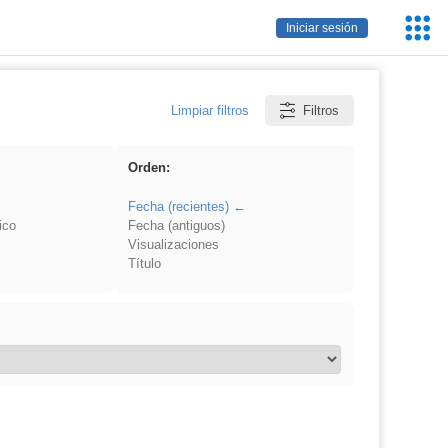
Servic
Iniciar sesión
Educa
Limpiar filtros
Filtros
Orden:
Fecha (recientes)
ico
Fecha (antiguos)
Visualizaciones
Título